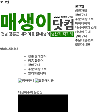
로그인
로그인
회원가입
장바구니
주문/배송조회
마이페이지
매생이닷컴 소개
매생이 구매
장바구니
주문/배송조회
질문게시판
알려드립니다
장흥 찰매생이
장흥 돌문어
장바구니
주문/배송조회
알려드립니다
매생이수확 동영상